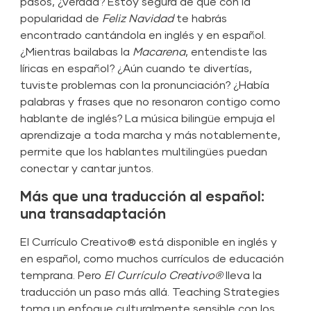
pasos, ¿verdad? Estoy segura de que con la
popularidad de
Feliz Navidad
te habrás
encontrado cantándola en inglés y en español.
¿Mientras bailabas la
Macarena
, entendiste las
líricas en español? ¿Aún cuando te divertías,
tuviste problemas con la pronunciación? ¿Había
palabras y frases que no resonaron contigo como
hablante de inglés? La música bilingüe empuja el
aprendizaje a toda marcha y más notablemente,
permite que los hablantes multilingües puedan
conectar y cantar juntos.
Más que una traducción al español:
una transadaptación
El Currículo Creativo® está disponible en inglés y
en español, como muchos currículos de educación
temprana. Pero
El Currículo Creativo®
lleva la
traducción un paso más allá. Teaching Strategies
toma un enfoque culturalmente sensible con los